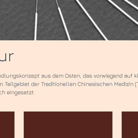
ur
ndlungskonzept aus dem Osten, das vorwiegend auf k
in Teilgebiet der Traditionellen Chinesischen Medizin 
ch eingesetzt.
Methoden
Be
der
am
Akupunktur
Tier